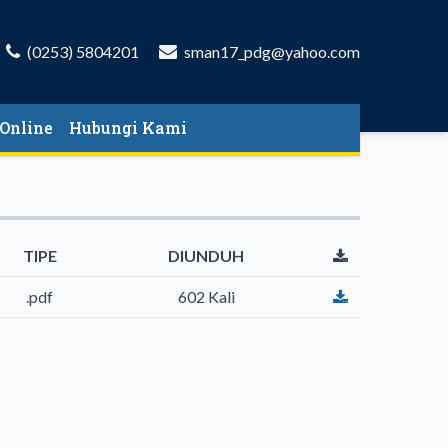
(0253) 5804201
sman17_pdg@yahoo.com
Online
Hubungi Kami
TIPE
DIUNDUH
.pdf
602 Kali