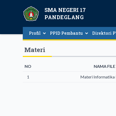
SMA NEGERI 17
PANDEGLANG
Profil
PPID Pembantu
Direktori 
Guru Dan Tenaga Kepe
Materi
NO
NAMA FILE
1
Materi Informatika 