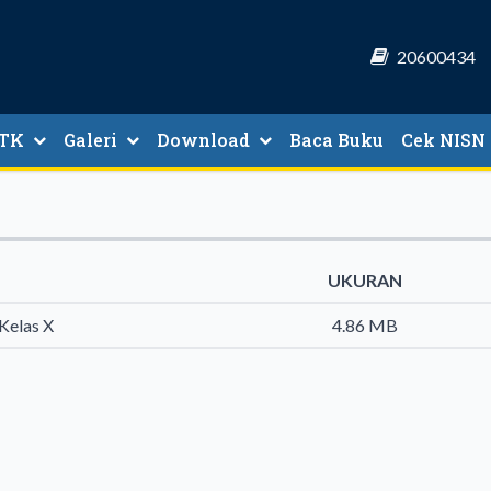
20600434
PTK
Galeri
Download
Baca Buku
Cek NISN 
ndidikan
UKURAN
Kelas X
4.86 MB