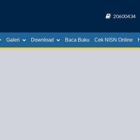
20600434
Galeri
Download
Baca Buku
Cek NISN Online