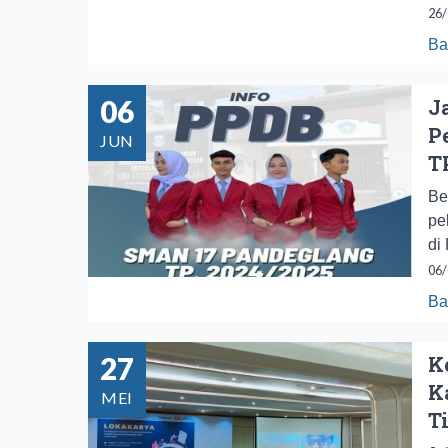
26/
Ba
06
J
P
JUN
T
Be
pe
di
06/
Ba
27
K
K
MEI
T