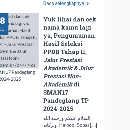
Baca selengkapnya
8
Yuk lihat dan cek
nama kamu lagi
UL
ya, Pengumuman
Hasil Seleksi
PPDB Tahap II,
Jalur Prestasi
Akademik & Jalur
Prestasi Non-
Akademik
di
SMAN17
Pandeglang TP
2024-2025
السلام عليكم ورحمة الله
وبركاته Halooo, Sobat [....]