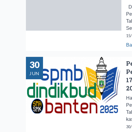
De
Pe
Ta
Sek
15/
Ba
30
P
P
JUN
1
2
Ha
Pe
Ta
ka
30/