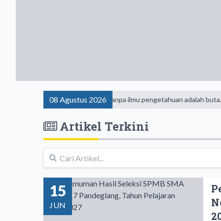
08 Agustus 2026
a hari ini
Agama tanpa ilmu pengetahuan adalah buta. Dan ilmu
Artikel Terkini
15
P
N
JUN
2