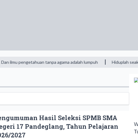
 pengetahuan tanpa agama adalah lumpuh
Hiduplah seakan-akan ka
engumuman Hasil Seleksi SPMB SMA
A
W
egeri 17 Pandeglang, Tahun Pelajaran
T
026/2027