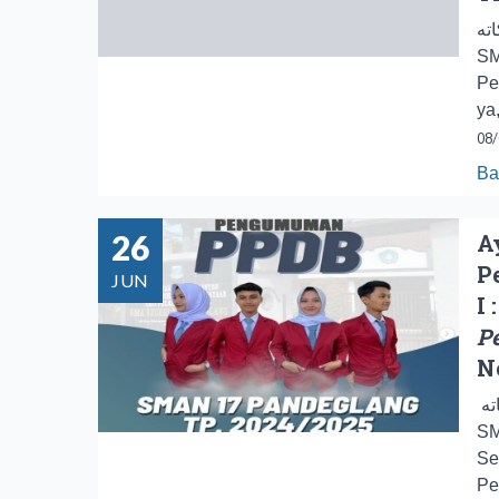
كاته
SM
Pe
ya,
08/
Ba
26
A
P
JUN
I :
P
N
السلام عليكم ورحمة الله وبركاته Hiii Sobat
SM
Se
Pes