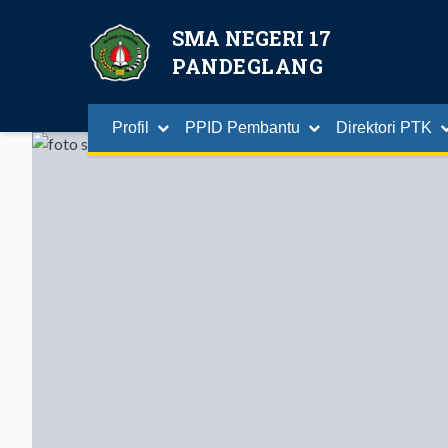
SMA NEGERI 17
PANDEGLANG
Profil
PPID Pembantu
Direktori PTK
Guru Dan Tenaga Kependidikan