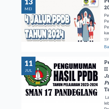
13
P
2
MEI
Pe
Pe
Pe
ka
13/
Ba
11
P
II
JUL
J
Pr
T
La
le