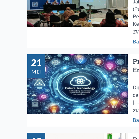
Ja
(P
Pe
Ke
27/
Ba
21
P
E
MEI
Da
Di
da
[...
21/
Ba