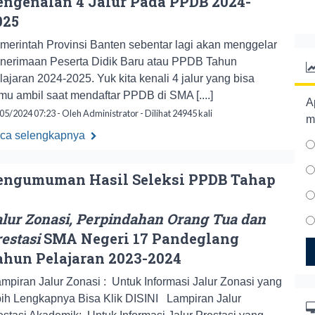
engenalan 4 Jalur Pada PPDB 2024-
025
merintah Provinsi Banten sebentar lagi akan menggelar
nerimaan Peserta Didik Baru atau PPDB Tahun
lajaran 2024-2025. Yuk kita kenali 4 jalur yang bisa
mu ambil saat mendaftar PPDB di SMA [....]
A
05/2024 07:23 - Oleh Administrator - Dilihat 24945 kali
m
ca selengkapnya
engumuman Hasil Seleksi PPDB Tahap
alur Zonasi, Perpindahan Orang Tua dan
estasi
SMA Negeri 17 Pandeglang
ahun Pelajaran 2023-2024
mpiran Jalur Zonasi : Untuk Informasi Jalur Zonasi yang
bih Lengkapnya Bisa Klik DISINI Lampiran Jalur