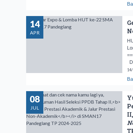
Ba
14
G
N
APR
HU
Lo
==
Da
14/
Ba
08
Y
P
JUL
II
N
T